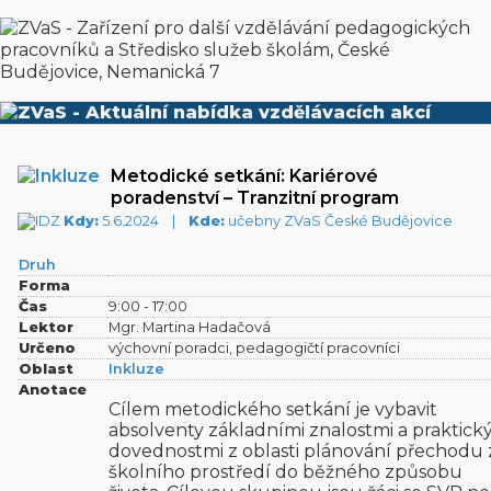
ERUDITUS - katalog školení | © 2011–2026
ZVaS
České Budějovice, vytvořilo studio
MARKOnet.cz
Metodické setkání: Kariérové
poradenství – Tranzitní program
Kdy:
5.6.2024 |
Kde:
učebny ZVaS České Budějovice
Druh
Forma
Čas
9:00 - 17:00
Lektor
Mgr. Martina Hadačová
Určeno
výchovní poradci, pedagogičtí pracovníci
Oblast
Inkluze
Anotace
Cílem metodického setkání je vybavit
absolventy základními znalostmi a praktick
dovednostmi z oblasti plánování přechodu 
školního prostředí do běžného způsobu