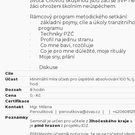
života. Cílovou skupinou jsou žáci se SVP n
žáci ohroženi školním neúspěchem.
Rámcový program metodického setkání:
· základní pojmy, cíle a úkoly tranzitního
programu
· Techniky PZČ
· Profil na jednu stranu
· Co mne baví, rozčiluje
· Co je pro mne důležité, moje rituály
· Moje sny, přání
· Diskuse
Cíle
Účast
Minimální míra účasti pro úspěšné absolvování 100 %, tj.
hod.
Rozsah
8 hodin
Cena
0,- Kč
Certifikace
Kontakt
Mgr. Milena
Peroutková | peroutkova@zvas.cz | | +42060812
Poznámky
Seminář je určen pro učitele z
Jihočeského kraje
a
je
plně hrazen
z projektu IDZ.
Přihlášením účastník potvrzuje, že se nezúčastnil ident